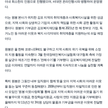
이내 최소한의 인원으로 진행됐으며, 비대면 온라인행사와 병행하여 운영됐
다.
이는 원봉 본사가 위치한 김포 지역의 취약계층과 사회복지시설을 위한 성금
으로, 지역 사회와 상생하고 기업의 사회적 책임을 위한 사회 공헌 활동의 일
환이다. 원봉의 기부금은 김포복지재단을 통해 2021년 한 해 한부모 가정, 독
거노인 등 어려운 이웃과 복지 사각지대의 취약계층을 지원하는데 쓰일 예정
이다.
원봉은 올 한해 코로나19에도 불구하고 지역 사회의 위기 극복을 위해 소정
의 지원 활동을 지속했다. 3월 한국장애인복지시설협회 대구협회 측에 가정
용 살균수 제조기인 루헨스 ‘전해수기’를 기부했다. 김포복지재단에 전달한
성금 이외에도 연말까지 어려운 이웃을 위해 지속적으로 나눔을 실천할 계획
이다.
특히 원봉은 그동안 내부 임직원이 함께 뜻을 모아 지역 사회의 어려운 이웃
을 돕는 일에 꾸준히 동참해왔다. 2009년부터 임직원이 자발적으로 만든 봉
사 모임인 ‘원봉 이웃사랑회’를 통해 김포 지역 사회의 어려운 이웃을 돕기 위
해 불우이웃 지원금, 현장학습지원금, 사랑의 연탄 지원금 등을 기부해왔다.
올해까지 약 11년간 약 3억원 상당의 물품과 기부금을 어려운 이웃에 전달했
다.