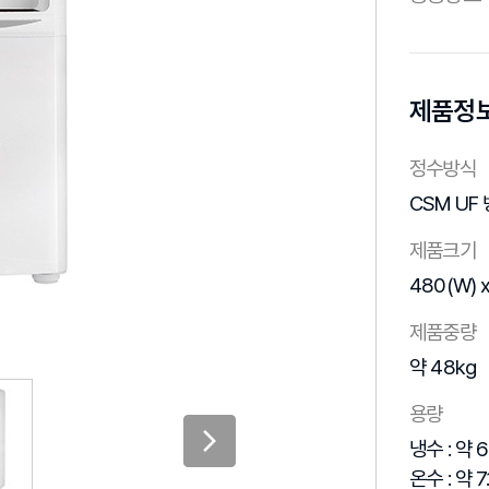
제품정
정수방식
CSM UF
제품크기
480(W) x
제품중량
약 48kg
용량
냉수 : 약 6
온수 : 약 7.