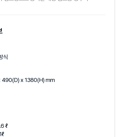
보
 방식
 490(D) x 1380(H) mm
.6 ℓ
1ℓ