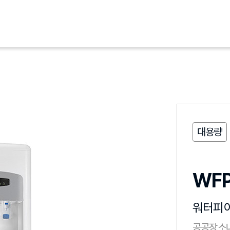
대용량
WFP
워터피
공공장소나