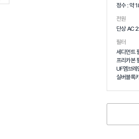
정수 : 약 18
전원
단상 AC 2
필터
세디먼트 필
프리카본 필
UF멤브레인
실버블록카본