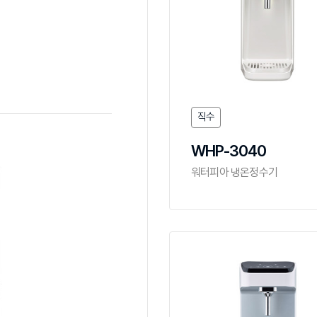
직수
WHP-3040
워터피아 냉온정수기