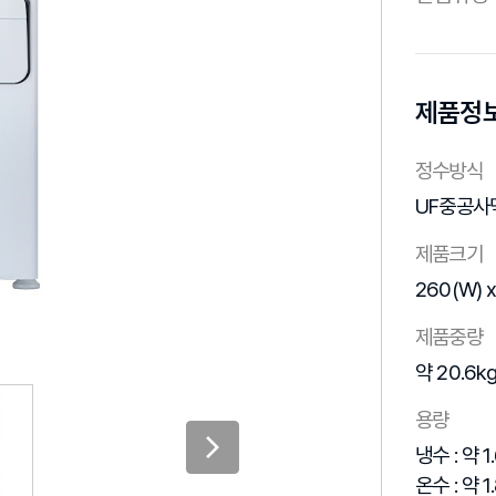
제품정
정수방식
UF중공사
제품크기
260(W) x
제품중량
약 20.6k
용량
냉수 : 약 1.
온수 : 약 1.