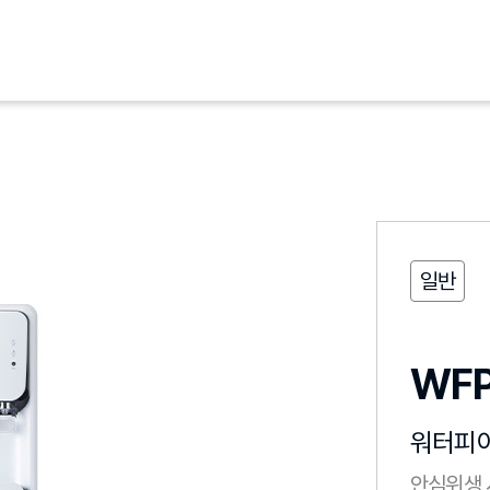
일반
WFP
워터피
안심위생 