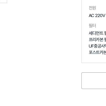
전원
AC 220V 
필터
세디먼트 필
프리카본 필
UF중공사막
포스트카본 