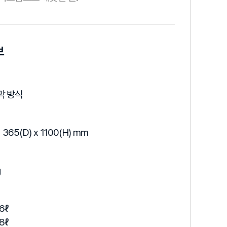
보
막 방식
 365(D) x 1100(H) mm
g
6ℓ
8ℓ