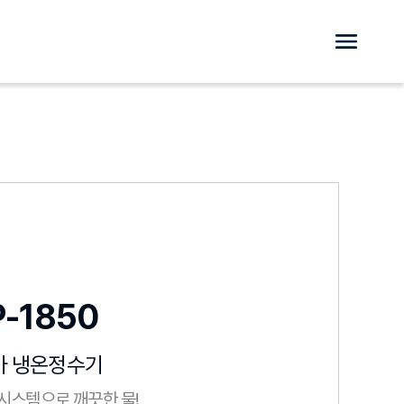
-1850
아 냉온정수기
시스템으로 깨끗한 물!