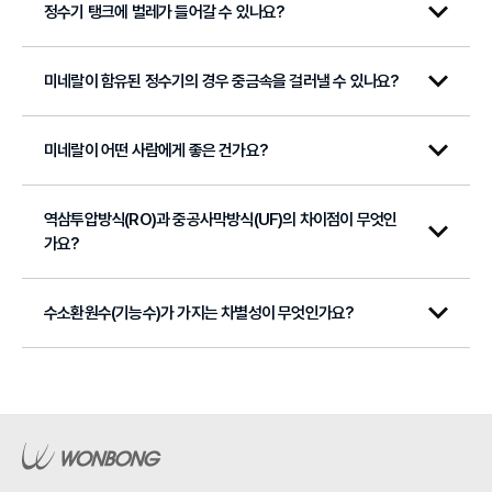
정수기 탱크에 벌레가 들어갈 수 있나요?
미네랄이 함유된 정수기의 경우 중금속을 걸러낼 수 있나요?
저희 원봉 제품의 정수기 탱크는 안전하게 제작되어(고무가스켓 장착 등) 있기 때문
에 일반사용 시 벌레 침투는 불가능합니다.
다만 저수조 청소 후에 저수조 뚜껑을 잘못 닫으시거나 한 경우에 벌레 침투가 이루
어 질 수 있으니 주의하시기 바랍니다.
미네랄이 어떤 사람에게 좋은 건가요?
중금속을 걸러내기 위해서는 역삼투압방식이나 CSM-UF 방식의 필터가 사용된
정수기를 사용하셔야 합니다.
역삼투압방식의 경우 미네랄까지 모두 걸러내는 단점이 있으나 저희 제품 중 EM-X
역삼투압방식(RO)과 중공사막방식(UF)의 차이점이 무엇인
우선 미네랄이란, 무기질 전반을 총칭하는 것으로 전해질 또는 광물성 영양소라고
필터가 장착된 제품의 경우
도 합니다.
가요?
추가적으로 미네랄이 보충되는 방식입니다.
인체나 식품 속에 함유된 원소 중 산소O 탄소C 수소H 질소N을 제외한 원소의 총칭
을 말하며,
또한 CSM-UF 필터를 사용하는 제품의 경우에는 미네랄은 거르지 않으면서 중금
인체에 함유된 원소 중 96%가 앞의 4원소이며 무기질은 약4% 정도입니다.
수소환원수(기능수)가 가지는 차별성이 무엇인가요?
역삼투압방식과 중공사막방식의 차이점은 바로 정수방식에 있습니다.
속만 걸러내 주는 방식이므로
미네랄은 신경, 근육의 기능, 호르몬 작용, 세포운동, 혈액응고, 효소의 보조 등의 기
안심하고 미네랄이 풍부한 물을 드실 수 있습니다.
능을 수행하고 있습니다.
중공사막 방식은 다공성 섬유인 중공사막을 다발형으로 집속하여 사용하는 정수 방
식입니다.
수소환원수란 활성수소가 많이 들어있는 물, 즉 수소풍부수를 다른 말로 알칼리 이
물 속의 미네랄 성분은 그대로 유지하면서 분산성 입자, 녹 찌꺼기, 곰팡이, 미생물
온수(ph7.5이상)라고도 표현합니다.
및 바이러스까지 완벽하게 제거하지만 암모니아성 질소나 질산성 질소 등의 음이온
사실 우리몸에 활성산소를 없애고 건강에 도움을 주는 것은 이온이 아니라 수소이
을 걸러주지 못하는 단점을 갖고 있습니다.
기 때문에 알칼리 이온수라고 부르기 보다는 “수소풍부수”라고 해야 정확합니다.
역삼투압방식은 아주 미세한 구멍이 있는 인공 역삼투압(멤브레인 필터)에 삼투압
그러므로 단순히 알칼리수를 몸에 보충하기 보다는 우리몸을 산성화시키는 원인인